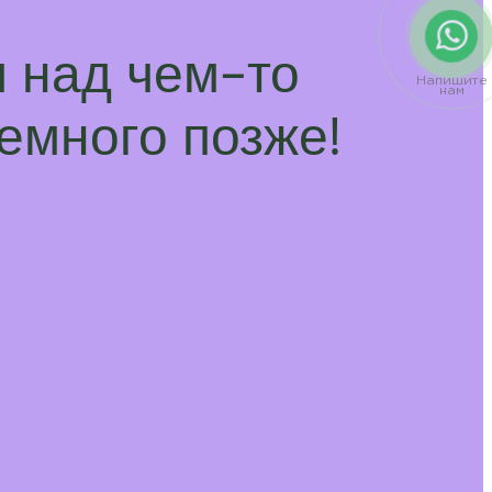
 над чем-то
Напишите
нам
емного позже!