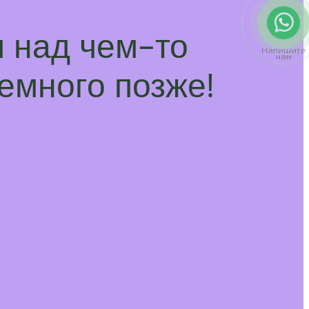
 над чем-то
Напишите
нам
емного позже!