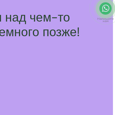
 над чем-то
Напишите
нам
емного позже!