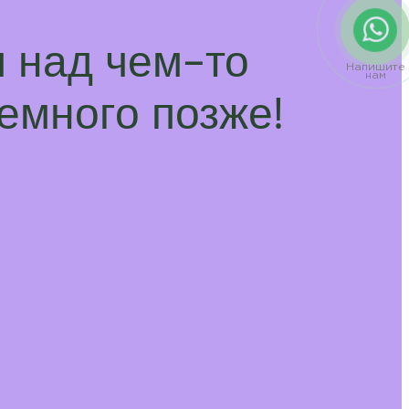
 над чем-то
Напишите
нам
емного позже!